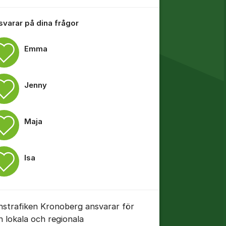
 svarar på dina frågor
Emma
tällningar för inlägg/kommentar
Jenny
Maja
Isa
nstrafiken Kronoberg ansvarar för
n lokala och regionala