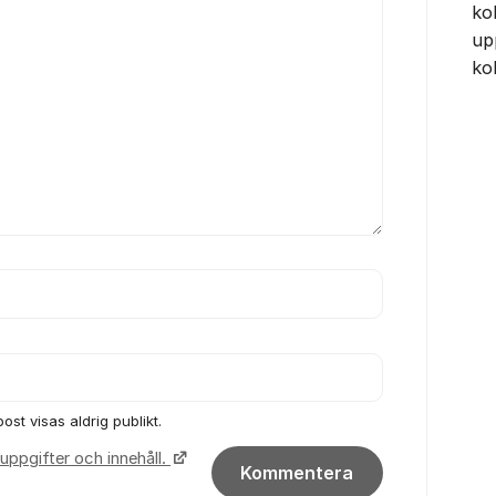
ko
up
ko
ost visas aldrig publikt.
uppgifter och innehåll.
Kommentera