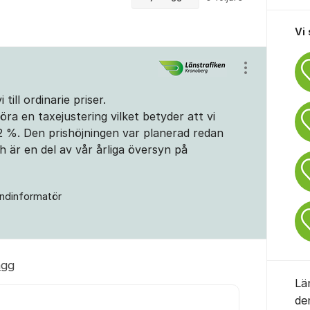
Vi
Visa/dölj ins
ill ordinarie priser.
ra en taxejustering vilket betyder att vi
 2 %. Den prishöjningen var planerad redan
h är en del av vår årliga översyn på
ndinformatör
ägg
Lä
de