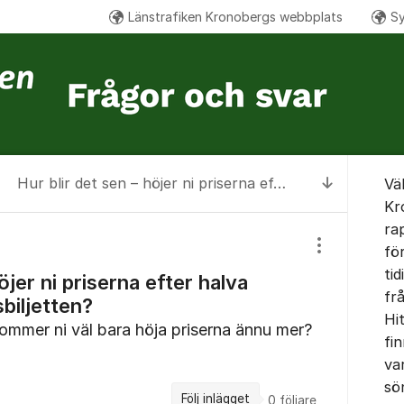
Länstrafiken Kronobergs webbplats
Sy
Om for
Hur blir det sen – höjer ni priserna efter halva priset på 30‑dagarsbiljetten?
Vä
Till senas
Kr
ra
fö
Visa/dölj inst
tid
öjer ni priserna efter halva
fr
biljetten?
Hi
kommer ni väl bara höja priserna ännu mer?
fin
var
sö
Följ inlägget
0
följare