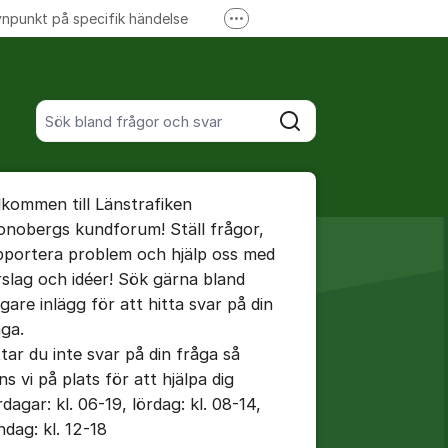
npunkt på specifik händelse
Fler supportlänkar
Ansök om förseningsersättning
Sök bland alla inlägg
Sök
umet
lkommen till Länstrafiken
te kommentaren
onobergs kundforum! Ställ frågor,
pportera problem och hjälp oss med
rslag och idéer! Sök gärna bland
ällningar för inlägg/kommentar
igare inlägg för att hitta svar på din
åga.
ttar du inte svar på din fråga så
ns vi på plats för att hjälpa dig
dagar: kl. 06-19, lördag: kl. 08-14,
ndag: kl. 12-18