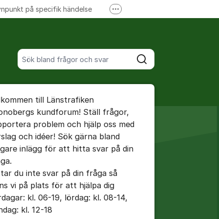
npunkt på specifik händelse
Fler supportlänkar
Ansök om förseningsersättning
Sök bland alla inlägg
Sök
umet
lkommen till Länstrafiken
onobergs kundforum! Ställ frågor,
pportera problem och hjälp oss med
rslag och idéer! Sök gärna bland
ällningar för inlägg/kommentar
igare inlägg för att hitta svar på din
åga.
ttar du inte svar på din fråga så
ns vi på plats för att hjälpa dig
dagar: kl. 06-19, lördag: kl. 08-14,
ndag: kl. 12-18