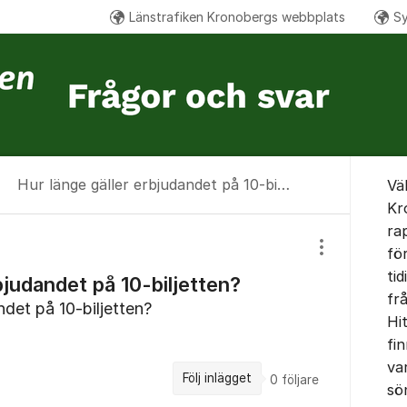
Länstrafiken Kronobergs webbplats
Sy
Om for
Hur länge gäller erbjudandet på 10-biljetten?
Vä
Kr
ra
fö
Visa/dölj inst
tid
bjudandet på 10-biljetten?
fr
ndet på 10-biljetten?
Hi
fin
var
Följ inlägget
0
följare
sö