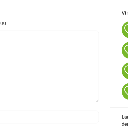
Vi
ägg
Lä
de