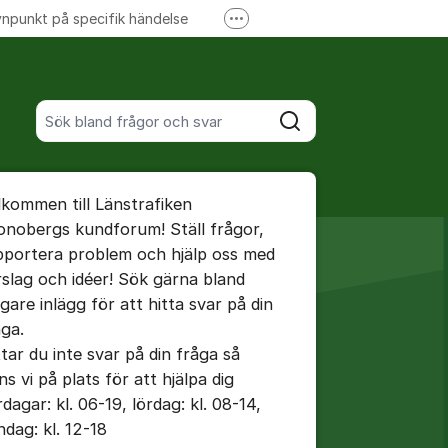
npunkt på specifik händelse
Fler supportlänkar
Ansök om förseningsersättning
Sök bland alla inlägg
Sök
umet
lkommen till Länstrafiken
te kommentaren
onobergs kundforum! Ställ frågor,
pportera problem och hjälp oss med
rslag och idéer! Sök gärna bland
ällningar för inlägg/kommentar
igare inlägg för att hitta svar på din
åga.
ttar du inte svar på din fråga så
ns vi på plats för att hjälpa dig
dagar: kl. 06-19, lördag: kl. 08-14,
ndag: kl. 12-18