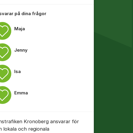
 svarar på dina frågor
tällningar för inlägg/kommentar
Maja
Jenny
Isa
Emma
nstrafiken Kronoberg ansvarar för
n lokala och regionala