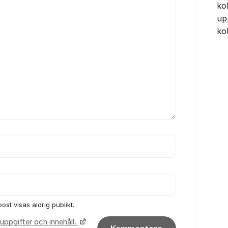
ko
up
ko
ost visas aldrig publikt.
uppgifter och innehåll.