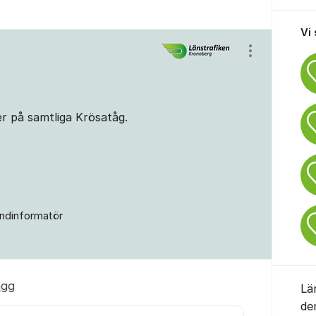
Vi
Visa/dölj ins
er på samtliga Krösatåg.
ndinformatör
ägg
Lä
de