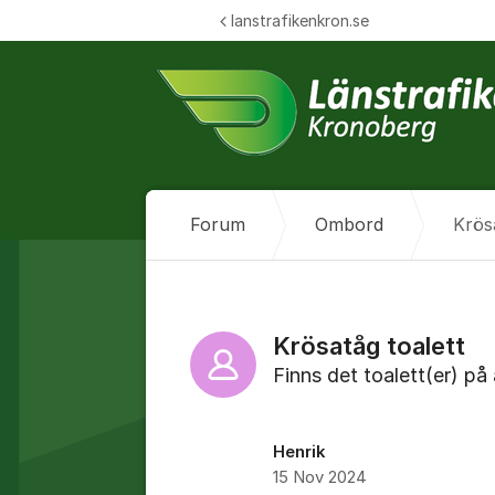
Hoppa till innehåll
lanstrafikenkron.se
Forum
Ombord
Krös
Krösatåg toalett
Finns det toalett(er) på
Henrik
15 Nov 2024