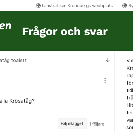
Länstrafiken Kronobergs webbplats
Sy
Om for
atåg toalett
Vä
Till senas
Kr
ra
fö
Visa/dölj inst
tid
fr
 alla Krösatåg?
Hi
fin
var
Följ inlägget
1
följare
sö