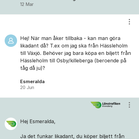
12 Mar
Visa
Hej! När man åker tillbaka - kan man göra
likadant då? T.ex om jag ska från Hässleholm
till Växjö. Behöver jag bara köpa en biljett från
Hässleholm till Osby/killeberga (beroende på
tåg då ju)?
Esmeralda
20 Jun
Visa
Hej Esmeralda,
Ja det funkar likadant, du köper biljett från