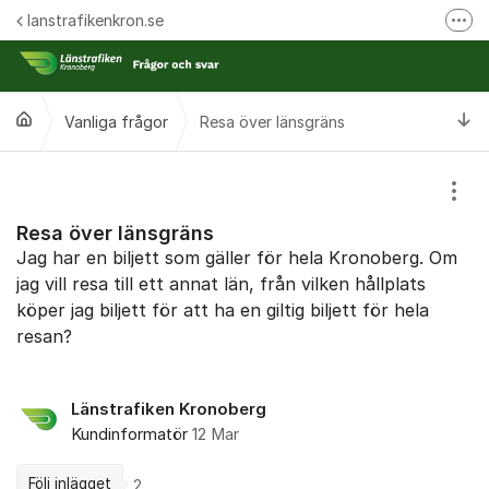
Hoppa till innehåll
lanstrafikenkron.se
Fler
Länstrafiken Kronobergs webbplats
Synpunkt på specifik händelse
Ti
Vanliga frågor
Resa över länsgräns
Ansök om förseningsersättning
Visa
Resa över länsgräns
Jag har en biljett som gäller för hela Kronoberg. Om
jag vill resa till ett annat län, från vilken hållplats
köper jag biljett för att ha en giltig biljett för hela
resan?
Länstrafiken Kronoberg
Kundinformatör
12 Mar
Följ inlägget
2