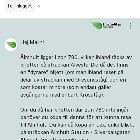
Följ inlägget
2
Kommentarer
Visa
Hej Malin!
Älmhult ligger i zon 780, vilken ibland täcks av
biljetter på sträckan Alvesta-Diö då det finns
en "dyrare" biljett (om man ibland reser på
delar av sträckan med Öresundståg) och en
som kostar mindre (som endast gäller
avgångarna med enbart Krösatåg).
Om du då har biljetten där zon 780 inte ingår,
behöver du köpa till denna för att kunna resa
till Älmhult. Du kan då köpa en t.ex. enkelbiljett
på sträckan Älmhult Station - Silverdalsgatan
Älmhult för att komplettera.