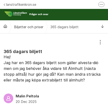
Hoppa till innehåll
lanstrafikenkron.se
Fler
Länstrafiken Kronobergs webbplats
Synpunkt på specifik händelse
Ti
Biljetter och priser
365 dagars biljett
Ansök om förseningsersättning
Visa
365 dagars biljett
Hej!
Jag har en 365 dagars biljett som gäller alvesta-diö
men om jag behöver åka vidare till Älmhult (nästa
stopp alltså) hur gör jag då? Kan man ändra sträcka
eller måste jag köpa extrabiljett till älmhult?
Malin Peltola
20 Dec 2025