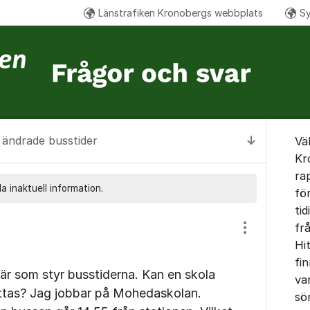
Länstrafiken Kronobergs webbplats
Sy
Om for
ändrade busstider
Vä
Till senas
Kr
ra
a inaktuell information.
fö
tid
fr
Visa/dölj inst
Hi
fin
 är som styr busstiderna. Kan en skola
var
yttas? Jag jobbar på Mohedaskolan.
sö