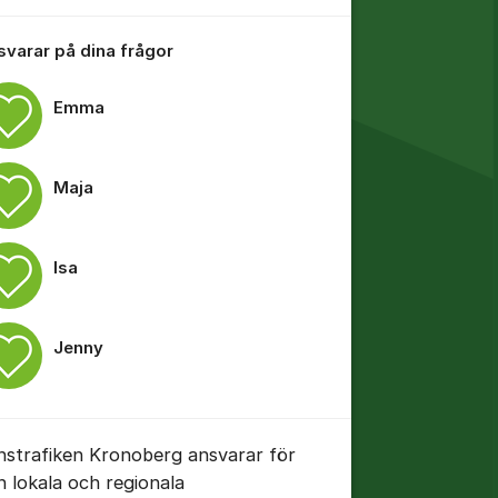
 svarar på dina frågor
Emma
Maja
Isa
tällningar för inlägg/kommentar
Jenny
nstrafiken Kronoberg ansvarar för
n lokala och regionala