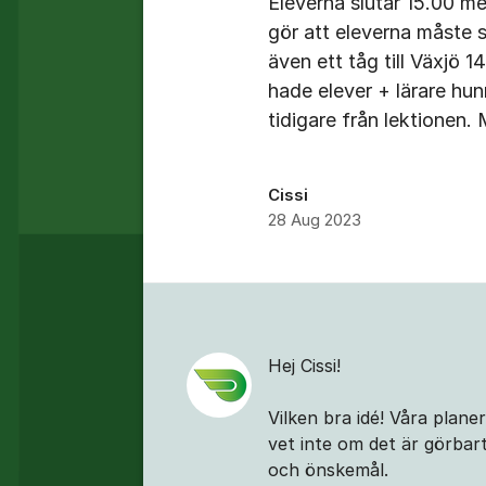
Eleverna slutar 15.00 me
gör att eleverna måste s
även ett tåg till Växjö 1
hade elever + lärare hu
tidigare från lektionen.
Cissi
28 Aug 2023
Kommentarer
Hej Cissi!
Vilken bra idé! Våra planer
vet inte om det är görba
och önskemål.