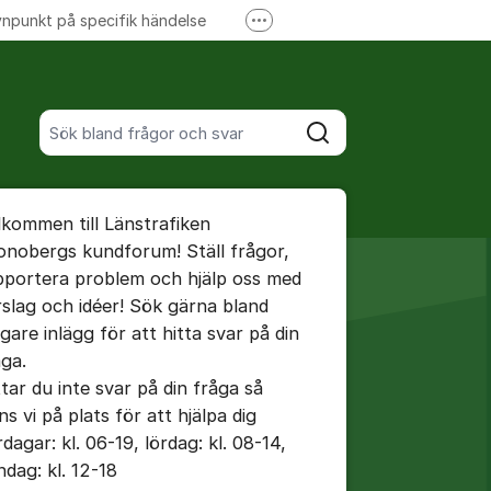
npunkt på specifik händelse
Fler supportlänkar
Ansök om förseningsersättning
Sök bland alla inlägg
Sök
umet
lkommen till Länstrafiken
te kommentaren
onobergs kundforum! Ställ frågor,
pportera problem och hjälp oss med
rslag och idéer! Sök gärna bland
igare inlägg för att hitta svar på din
åga.
ällningar för inlägg/kommentar
ttar du inte svar på din fråga så
ns vi på plats för att hjälpa dig
dagar: kl. 06-19, lördag: kl. 08-14,
ndag: kl. 12-18