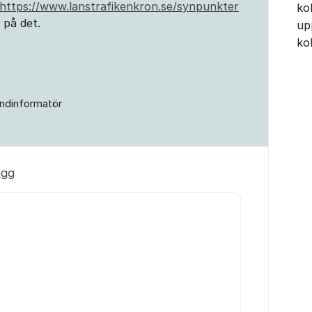
https://www.lanstrafikenkron.se/synpunkter
ko
 på det.
up
ko
ndinformatör
ägg