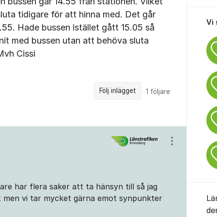
n bussen går 14.55 från stationen. Vilket
luta tidigare för att hinna med. Det går
Vi
4.55. Hade bussen istället gått 15.05 så
nnit med bussen utan att behöva sluta
 Mvh Cissi
Följ inlägget
1
följare
Visa/dölj ins
are har flera saker att ta hänsyn till så jag
rt men vi tar mycket gärna emot synpunkter
Lä
de