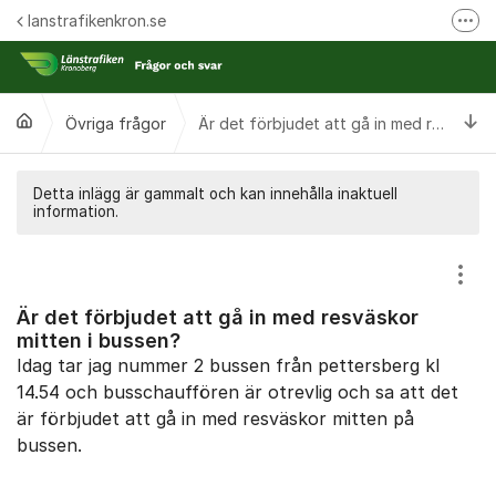
Hoppa till innehåll
lanstrafikenkron.se
Fler
Länstrafiken Kronobergs webbplats
Synpunkt på specifik händelse
Ti
Övriga frågor
Är det förbjudet att gå in med resväskor mitten i bussen?
Ansök om förseningsersättning
Detta inlägg är gammalt och kan innehålla inaktuell
information.
Visa
Är det förbjudet att gå in med resväskor
mitten i bussen?
Idag tar jag nummer 2 bussen från pettersberg kl
14.54 och busschauffören är otrevlig och sa att det
är förbjudet att gå in med resväskor mitten på
bussen.