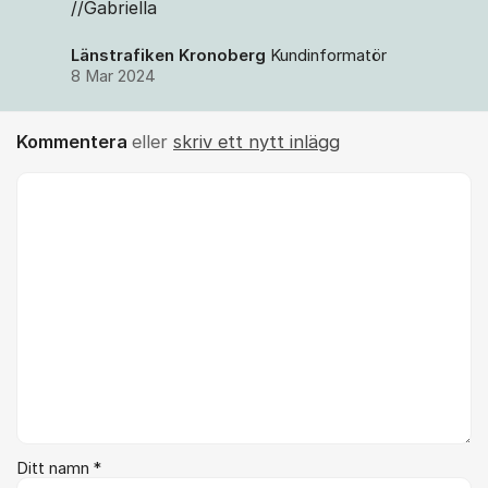
//Gabriella
Länstrafiken Kronoberg
Kundinformatör
8 Mar 2024
Kommentera
eller
skriv ett nytt inlägg
Kommentar *
Ditt namn *