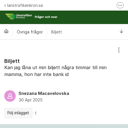
Hoppa till innehåll
lanstrafikenkron.se
Fler
Länstrafiken Kronobergs webbplats
Synpunkt på specifik händelse
Ti
Övriga frågor
Biljett
Ansök om förseningsersättning
Visa
Biljett
Kan jag låna ut min biljett några timmar till min
mamma, hon har inte bank id
Snezana Macavelovska
30 Apr 2025
Följ inlägget
1