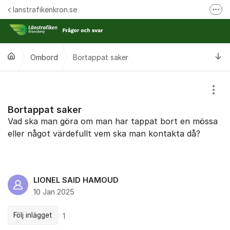
Hoppa till innehåll
lanstrafikenkron.se
Fler
Länstrafiken Kronobergs webbplats
Synpunkt på specifik händelse
Ti
Ombord
Bortappat saker
Ansök om förseningsersättning
Visa
Bortappat saker
Vad ska man göra om man har tappat bort en mössa
eller något värdefullt vem ska man kontakta då?
LIONEL SAID HAMOUD
10 Jan 2025
Följ inlägget
1