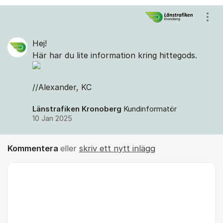
Kommentarer
Visa
Hej!
Här har du lite information kring hittegods.
//Alexander, KC
Länstrafiken Kronoberg
Kundinformatör
10 Jan 2025
Kommentera
eller
skriv ett nytt inlägg
Kommentar *