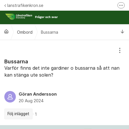
Hoppa till innehåll
lanstrafikenkron.se
Fler
Länstrafiken Kronobergs webbplats
Synpunkt på specifik händelse
Ti
Ombord
Bussarna
Ansök om förseningsersättning
Visa
Bussarna
Varför finns det inte gardiner o bussarna så att nan
kan stänga ute solen?
Göran Andersson
20 Aug 2024
Följ inlägget
1