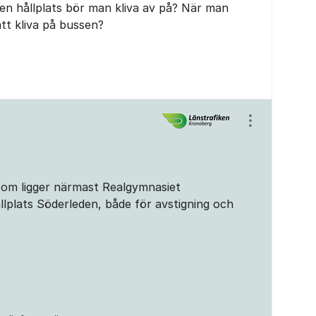
ken hållplats bör man kliva av på? När man
tt kliva på bussen?
Visa/dölj ins
3 som ligger närmast Realgymnasiet
lplats Söderleden, både för avstigning och