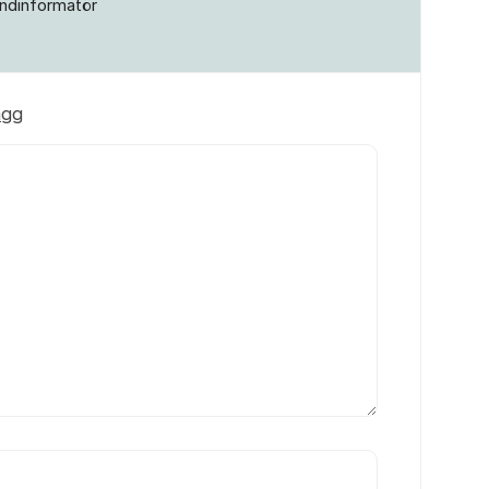
ndinformatör
ägg