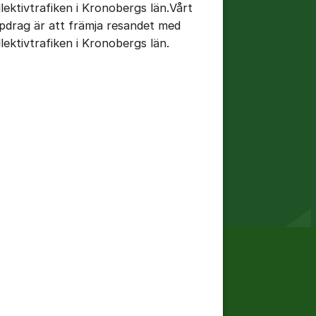
llektivtrafiken i Kronobergs län.Vårt
pdrag är att främja resandet med
llektivtrafiken i Kronobergs län.
tällningar för inlägg/kommentar