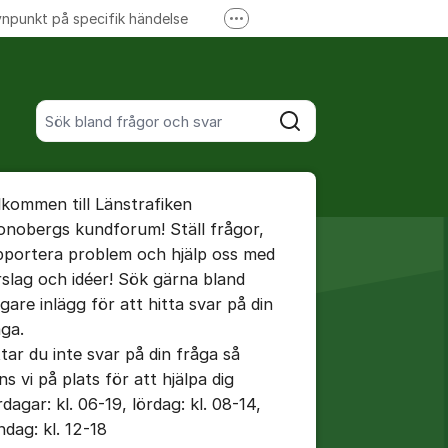
npunkt på specifik händelse
Fler supportlänkar
Ansök om förseningsersättning
Sök bland alla inlägg
Sök
umet
lkommen till Länstrafiken
te kommentaren
onobergs kundforum! Ställ frågor,
pportera problem och hjälp oss med
rslag och idéer! Sök gärna bland
igare inlägg för att hitta svar på din
åga.
ällningar för inlägg/kommentar
ttar du inte svar på din fråga så
ns vi på plats för att hjälpa dig
dagar: kl. 06-19, lördag: kl. 08-14,
ndag: kl. 12-18