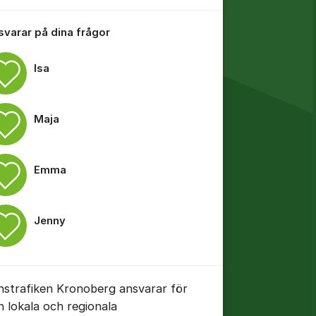
 svarar på dina frågor
Isa
Maja
Emma
tällningar för inlägg/kommentar
Jenny
nstrafiken Kronoberg ansvarar för
n lokala och regionala