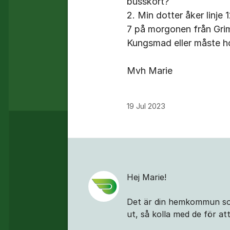
busskort?
2. Min dotter åker linje
7 på morgonen från Grims
Kungsmad eller måste ho
Mvh Marie
19 Jul 2023
Kommentarer
Hej Marie!
Det är din hemkommun som
ut, så kolla med de för at