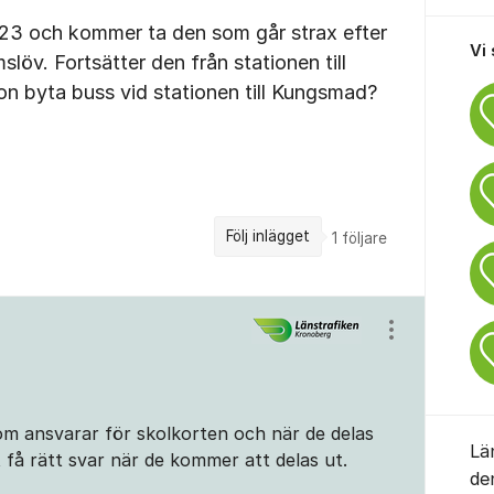
 123 och kommer ta den som går strax efter
Vi
löv. Fortsätter den från stationen till
n byta buss vid stationen till Kungsmad?
Följ inlägget
1
följare
Visa/dölj ins
 ansvarar för skolkorten och när de delas
Lä
t få rätt svar när de kommer att delas ut.
de