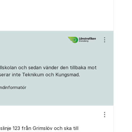
Visa/dölj ins
ullskolan och sedan vänder den tillbaka mot
sserar inte Teknikum och Kungsmad.
ndinformatör
Visa/dölj ins
nje 123 från Grimslöv och ska till