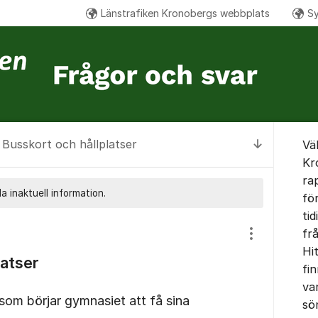
Länstrafiken Kronobergs webbplats
Sy
Om for
Busskort och hållplatser
Vä
Till senas
Kr
ra
a inaktuell information.
fö
tid
fr
Visa/dölj inst
Hi
latser
fin
var
som börjar gymnasiet att få sina
sö