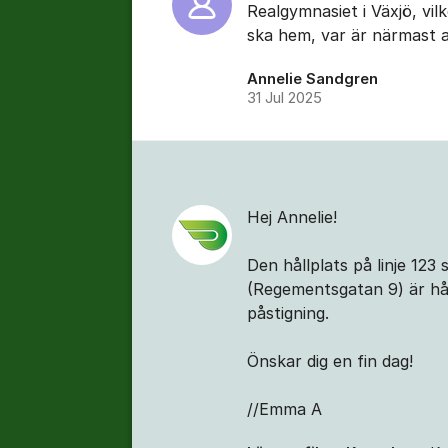
Realgymnasiet i Växjö, vil
ska hem, var är närmast a
Annelie Sandgren
31 Jul 2025
Hej Annelie!
Den hållplats på linje 12
(Regementsgatan 9) är hål
påstigning.
Önskar dig en fin dag!
//Emma A