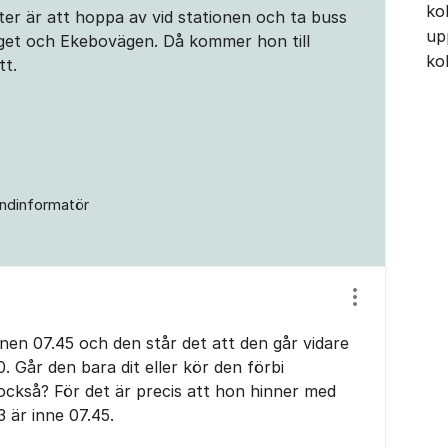
ko
ter är att hoppa av vid stationen och ta buss
up
get och Ekebovägen. Då kommer hon till
ko
tt.
ndinformatör
Visa/dölj ins
onen 07.45 och den står det att den går vidare
50. Går den bara dit eller kör den förbi
kså? För det är precis att hon hinner med
 är inne 07.45.