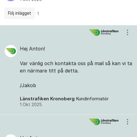
Följ inlägget
1
Kommentarer
Visa
Hej Anton!
Var vänlig och kontakta oss på mail så kan vi ta
en närmare titt på detta.
/Jakob
Länstrafiken Kronoberg
Kundinformatör
1 Okt 2025
Visa