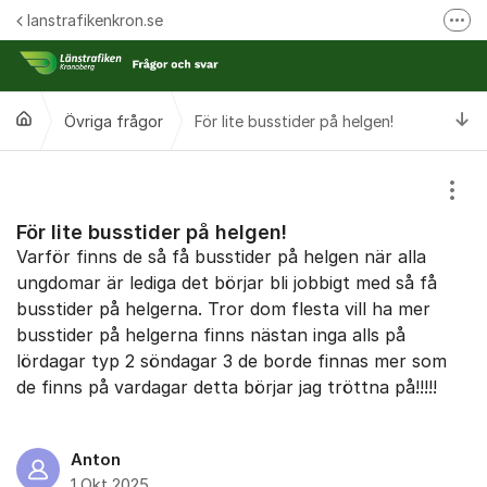
Hoppa till innehåll
lanstrafikenkron.se
Fler
Länstrafiken Kronobergs webbplats
Synpunkt på specifik händelse
Ti
Övriga frågor
För lite busstider på helgen!
Ansök om förseningsersättning
Visa
För lite busstider på helgen!
Varför finns de så få busstider på helgen när alla
ungdomar är lediga det börjar bli jobbigt med så få
busstider på helgerna. Tror dom flesta vill ha mer
busstider på helgerna finns nästan inga alls på
lördagar typ 2 söndagar 3 de borde finnas mer som
de finns på vardagar detta börjar jag tröttna på!!!!!
Anton
1 Okt 2025