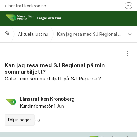
Hoppa till innehåll
lanstrafikenkron.se
Fler
Länstrafiken Kronobergs webbplats
Synpunkt på specifik händelse
Ti
Aktuellt just nu
Kan jag resa med SJ Regional på min sommarbiljett?
Ansök om förseningsersättning
Visa
Kan jag resa med SJ Regional på min
sommarbiljett?
Gäller min sommarbiljett på SJ Regional?
Länstrafiken Kronoberg
Kundinformatör
1 Jun
Följ inlägget
0