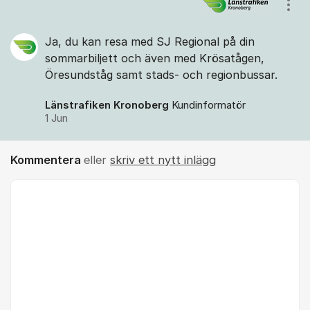
Kommentarer
Visa
Ja, du kan resa med SJ Regional på din
sommarbiljett och även med Krösatågen,
Öresundståg samt stads- och regionbussar.
Länstrafiken Kronoberg
Kundinformatör
1 Jun
Kommentera
eller
skriv ett nytt inlägg
Kommentar *