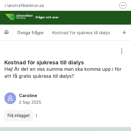
Hoppa till innehåll
lanstrafikenkron.se
Fler
Länstrafiken Kronobergs webbplats
Synpunkt på specifik händelse
Ti
Övriga frågor
Kostnad för sjukresa till dialys
Ansök om förseningsersättning
Visa
Kostnad för sjukresa till dialys
Hej! Är det en viss summa man ska komma upp i för
att få gratis sjukresa till dialys?
Caroline
2 Sep 2025
Följ inlägget
1