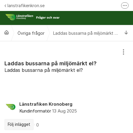
Hoppa till innehåll
lanstrafikenkron.se
Fler
Länstrafiken Kronobergs webbplats
Synpunkt på specifik händelse
Ti
Övriga frågor
Laddas bussarna på miljömärkt el?
Ansök om förseningsersättning
Visa
Laddas bussarna på miljömärkt el?
Laddas bussarna på miljömärkt el?
Länstrafiken Kronoberg
Kundinformatör
13 Aug 2025
Följ inlägget
0