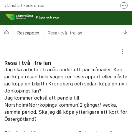
Hoppa till innehåll
lanstrafikenkron.se
Fler
Länstrafiken Kronobergs webbplats
Synpunkt på specifik händelse
Ti
Reseappen
Resa i två- tre län
Ansök om förseningsersättning
Visa
Resa i två- tre län
Jag ska arbeta i Tranås under ett par månader. Kan
jag köpa resan hela vägen i er reserapport eller måste
jag köpa en biljett i Kronoberg och sedan köpa en ny i
Jönköpings län?
Jag kommer också att pendla till
Norsholm(Norrköpings kommun)2 gånger/ vecka,
samma period. Ska jag då köpa ytterligare ett kort för
Östergötland?