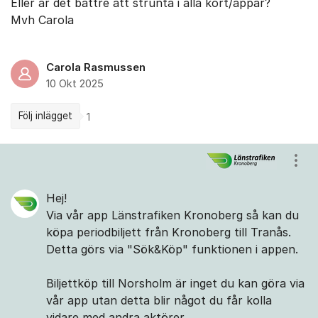
Eller är det bättre att strunta i alla kort/appar?
Mvh Carola
Carola Rasmussen
10 Okt 2025
Följ inlägget
1
Kommentarer
Visa
Hej!
Via vår app Länstrafiken Kronoberg så kan du
köpa periodbiljett från Kronoberg till Tranås.
Detta görs via "Sök&Köp" funktionen i appen.
Biljettköp till Norsholm är inget du kan göra via
vår app utan detta blir något du får kolla
vidare med andra aktörer.