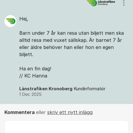
Kommentarer
Visa
Hej,
Barn under 7 år kan resa utan biljett men ska
alltid resa med vuxet sällskap. Är barnet 7 år
eller äldre behöver han eller hon en egen
biljett.
Ha en fin dag!
// KC Hanna
Länstrafiken Kronoberg
Kundinformatör
1 Dec 2025
Kommentera
eller
skriv ett nytt inlägg
Kommentar *