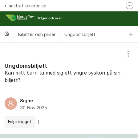
Hoppa till innehåll
lanstrafikenkron.se
Fler
Länstrafiken Kronobergs webbplats
Synpunkt på specifik händelse
Ti
Biljetter och priser
Ungdomsbiljett
Ansök om förseningsersättning
Visa
Ungdomsbiljett
Kan mitt barn ta med sig ett yngre syskon på sin ​
biljett?
Signe
30 Nov 2025
Följ inlägget
1