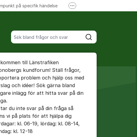
npunkt på specifik händelse
Fler supportlänkar
Ansök om förseningsersättning
Sök bland alla inlägg
Sök
umet
lkommen till Länstrafiken
te kommentaren
onobergs kundforum! Ställ frågor,
pportera problem och hjälp oss med
rslag och idéer! Sök gärna bland
ällningar för inlägg/kommentar
igare inlägg för att hitta svar på din
åga.
ttar du inte svar på din fråga så
ns vi på plats för att hjälpa dig
dagar: kl. 06-19, lördag: kl. 08-14,
ndag: kl. 12-18