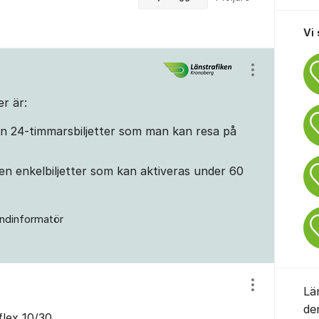
Vi
Visa/dölj ins
er är:
en 24-timmarsbiljetter som man kan resa på
ken enkelbiljetter som kan aktiveras under 60
ndinformatör
Visa/dölj ins
Lä
de
flex 10/30