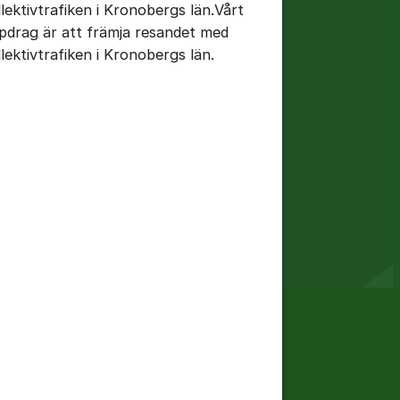
llektivtrafiken i Kronobergs län.Vårt
pdrag är att främja resandet med
llektivtrafiken i Kronobergs län.
tällningar för inlägg/kommentar