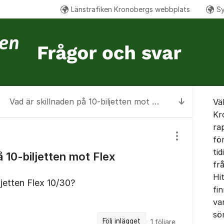
Länstrafiken Kronobergs webbplats
Sy
Om for
Vad är skillnaden på 10-biljetten mot Flex 10/30?
Vä
Till senas
Kr
ra
fö
Visa/dölj inst
tid
å 10-biljetten mot Flex
fr
Hi
ljetten Flex 10/30?
fin
var
sö
Följ inlägget
1
följare