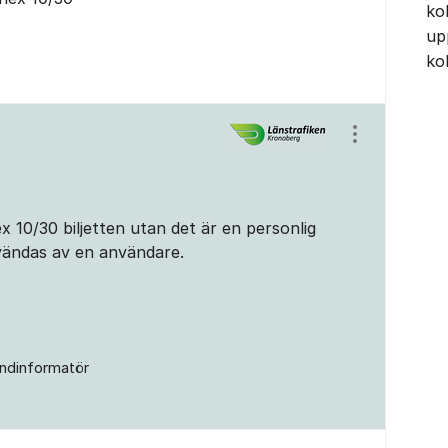
ko
up
ko
Visa/dölj ins
ex 10/30 biljetten utan det är en personlig
vändas av en användare.
ndinformatör