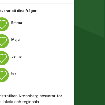
 svarar på dina frågor
Emma
tällningar för inlägg/kommentar
Maja
Jenny
Isa
tällningar för inlägg/kommentar
nstrafiken Kronoberg ansvarar för
n lokala och regionala