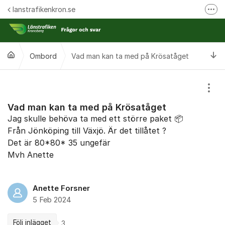
Hoppa till innehåll
lanstrafikenkron.se
Fler
Länstrafiken Kronobergs webbplats
Synpunkt på specifik händelse
Ti
Ombord
Vad man kan ta med på Krösatåget
Ansök om förseningsersättning
Visa
Vad man kan ta med på Krösatåget
Jag skulle behöva ta med ett större paket 📦
Från Jönköping till Växjö. Är det tillåtet ?
Det är 80*80* 35 ungefär
Mvh Anette
Anette Forsner
5 Feb 2024
Följ inlägget
3