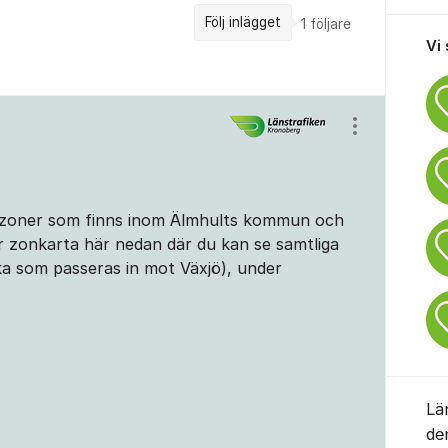
Följ inlägget
1
följare
Vi
Visa/dölj ins
n-zoner som finns inom Älmhults kommun och
 vår zonkarta här nedan där du kan se samtliga
ilka som passeras in mot Växjö), under
Lä
de