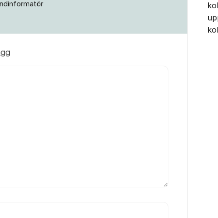
ndinformatör
ko
up
ko
ägg