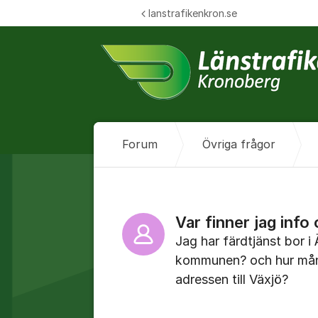
Hoppa till innehåll
lanstrafikenkron.se
Forum
Övriga frågor
Var finner jag info
Jag har färdtjänst bor 
kommunen? och hur mång
adressen till Växjö?