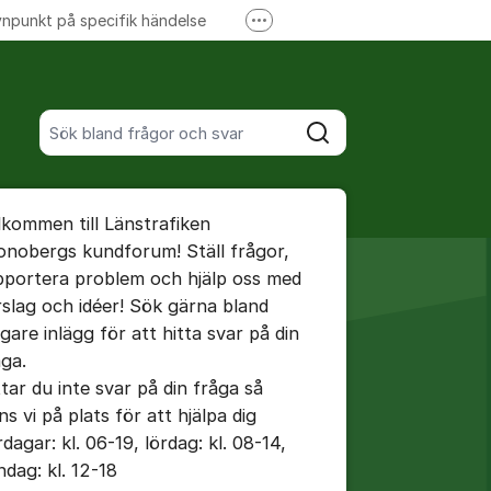
npunkt på specifik händelse
Fler supportlänkar
Ansök om förseningsersättning
Sök bland alla inlägg
Sök
umet
lkommen till Länstrafiken
te kommentaren
onobergs kundforum! Ställ frågor,
pportera problem och hjälp oss med
rslag och idéer! Sök gärna bland
ällningar för inlägg/kommentar
igare inlägg för att hitta svar på din
åga.
ttar du inte svar på din fråga så
ns vi på plats för att hjälpa dig
dagar: kl. 06-19, lördag: kl. 08-14,
ndag: kl. 12-18