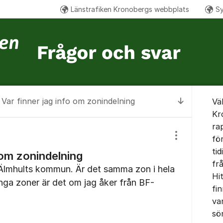
Länstrafiken Kronobergs webbplats
Sy
Om for
Var finner jag info om zonindelning
Vä
Till senas
Kr
ra
fö
Visa/dölj inst
tid
 om zonindelning
fr
i Älmhults kommun. Är det samma zon i hela
Hi
a zoner är det om jag åker från BF-
fin
var
sö