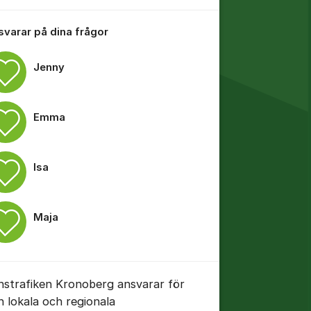
 svarar på dina frågor
Jenny
tällningar för inlägg/kommentar
Emma
Isa
Maja
nstrafiken Kronoberg ansvarar för
n lokala och regionala