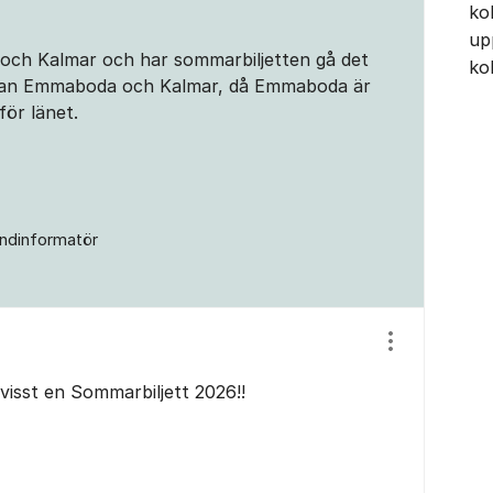
ko
up
 och Kalmar och har sommarbiljetten gå det
ko
mellan Emmaboda och Kalmar, då Emmaboda är
för länet.
ndinformatör
Visa/dölj ins
visst en Sommarbiljett 2026!!