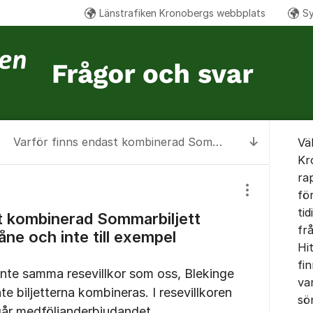
Länstrafiken Kronobergs webbplats
Sy
Om for
Varför finns endast kombinerad Sommarbiljett till Blekinge och Skåne och inte till exempel Halland?
Vä
Till senas
Kr
ra
fö
Visa/dölj inst
tid
t kombinerad Sommarbiljett
fr
kåne och inte till exempel
Hi
fin
inte samma resevillkor som oss, Blekinge
var
te biljetterna kombineras. I resevillkoren
sö
ngår medföljanderbjudandet.