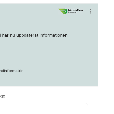
Visa/dölj ins
Vi har nu uppdaterat informationen.
ndinformatör
ägg