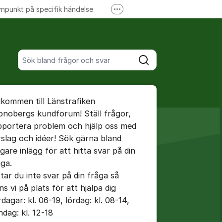
npunkt på specifik händelse
Fler supportlänkar
Ansök om förseningsersättning
Sök bland alla inlägg
Sök
umet
lkommen till Länstrafiken
te kommentaren
onobergs kundforum! Ställ frågor,
pportera problem och hjälp oss med
rslag och idéer! Sök gärna bland
ällningar för inlägg/kommentar
igare inlägg för att hitta svar på din
åga.
ttar du inte svar på din fråga så
ns vi på plats för att hjälpa dig
dagar: kl. 06-19, lördag: kl. 08-14,
ndag: kl. 12-18