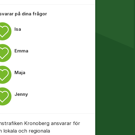
 svarar på dina frågor
Isa
Emma
tällningar för inlägg/kommentar
Maja
Jenny
nstrafiken Kronoberg ansvarar för
tällningar för inlägg/kommentar
n lokala och regionala