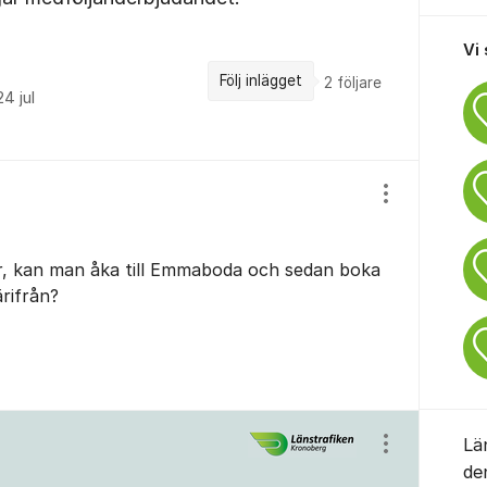
Vi
Följ inlägget
2
följare
24 jul
Visa/dölj ins
ar, kan man åka till Emmaboda och sedan boka
ärifrån?
Lä
Visa/dölj ins
de