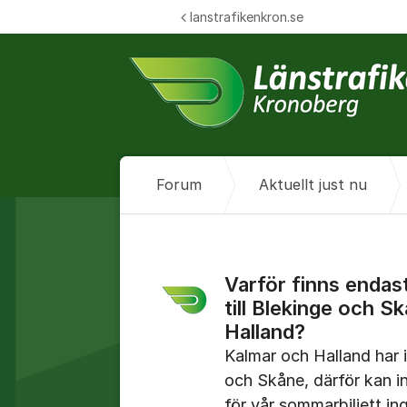
Hoppa till innehåll
lanstrafikenkron.se
Forum
Aktuellt just nu
Varför finns endas
till Blekinge och S
Halland?
Kalmar och Halland har 
och Skåne, därför kan in
för vår sommarbiljett i