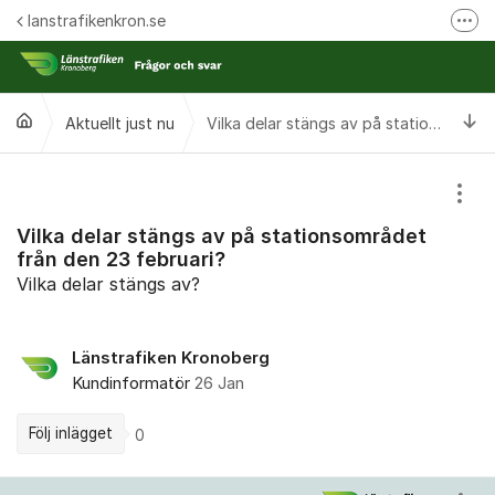
Hoppa till innehåll
lanstrafikenkron.se
Fler
Länstrafiken Kronobergs webbplats
Synpunkt på specifik händelse
Ti
Aktuellt just nu
Vilka delar stängs av på stationsområdet från den 23 februari?
Ansök om förseningsersättning
Visa
Vilka delar stängs av på stationsområdet
från den 23 februari?
Vilka delar stängs av?
Länstrafiken Kronoberg
Kundinformatör
26 Jan
Följ inlägget
0