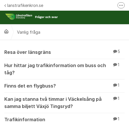
Hoppa till innehåll
lanstrafikenkron.se
Fler
Länstrafiken Kronobergs webbplats
Synpunkt på specifik händelse
Vanlig fråga
Ansök om förseningsersättning
Vanlig fråga
Resa över länsgräns
5
Hur hittar jag trafikinformation om buss och
1
tåg?
Finns det en flygbuss?
1
Kan jag stanna två timmar i Väckelsång på
1
samma biljett Växjö Tingsryd?
Trafikinformation
1