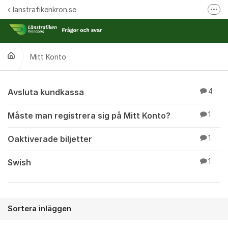
Hoppa till innehåll
lanstrafikenkron.se
Fler
Länstrafiken Kronobergs webbplats
Synpunkt på specifik händelse
Mitt Konto
Ansök om förseningsersättning
Mitt Konto
Avsluta kundkassa
4
Måste man registrera sig på Mitt Konto?
1
Oaktiverade biljetter
1
Swish
1
Sortera inläggen