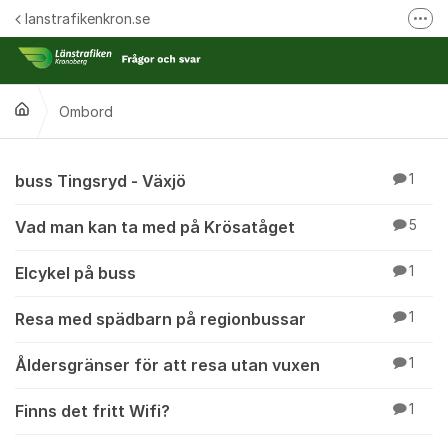
Hoppa till innehåll
lanstrafikenkron.se
Fler
Länstrafiken Kronobergs webbplats
Synpunkt på specifik händelse
Ombord
Ansök om förseningsersättning
Ombord
buss Tingsryd - Växjö
1
Vad man kan ta med på Krösatåget
5
Elcykel på buss
1
Resa med spädbarn på regionbussar
1
Åldersgränser för att resa utan vuxen
1
Finns det fritt Wifi?
1