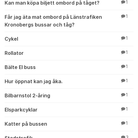
Kan man köpa biljett ombord på tåget?
1
Får jag äta mat ombord på Länstrafiken
1
Kronobergs bussar och tåg?
Cykel
1
Rollator
1
Bälte El buss
1
Hur öppnat kan jag åka.
1
Bilbarnstol 2-åring
1
Elsparkcyklar
1
Katter på bussen
1
Stadstrafik
3