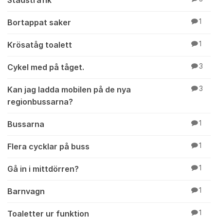
Bortappat saker
1
Krösatåg toalett
1
Cykel med på tåget.
3
Kan jag ladda mobilen på de nya
3
regionbussarna?
Bussarna
1
Flera cycklar på buss
1
Gå in i mittdörren?
1
Barnvagn
1
Toaletter ur funktion
1